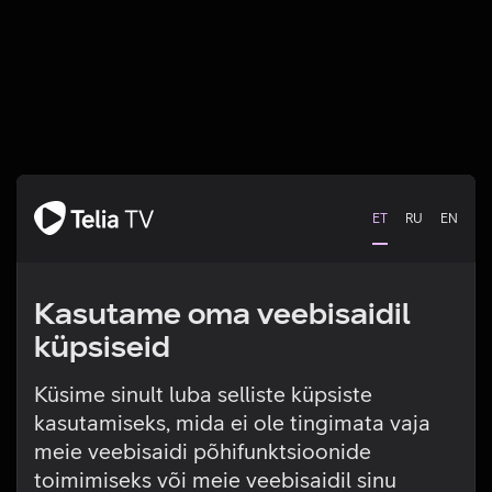
ET
RU
EN
Kasutame oma veebisaidil
küpsiseid
Küsime sinult luba selliste küpsiste
kasutamiseks, mida ei ole tingimata vaja
Tehniline viga
meie veebisaidi põhifunktsioonide
toimimiseks või meie veebisaidil sinu