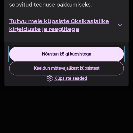
soovitud teenuse pakkumiseks.
Tutvu meie küpsiste üksikasjalike
kirjelduste ja reeglitega
Nõustun kõigi küpsistega
Keeldun mittevajalikest küpsistest
Küpsiste seaded