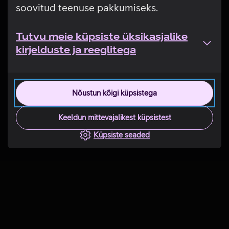
soovitud teenuse pakkumiseks.
Tutvu meie küpsiste üksikasjalike
kirjelduste ja reeglitega
Nõustun kõigi küpsistega
Keeldun mittevajalikest küpsistest
Küpsiste seaded