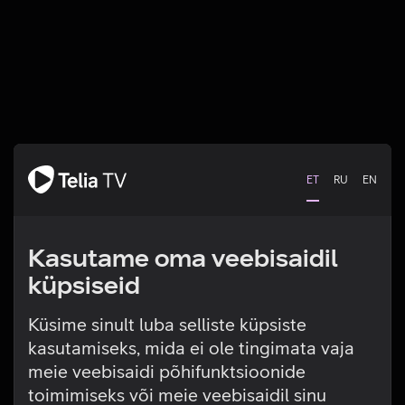
ET
RU
EN
Kasutame oma veebisaidil
küpsiseid
Küsime sinult luba selliste küpsiste
kasutamiseks, mida ei ole tingimata vaja
Tehniline viga
meie veebisaidi põhifunktsioonide
toimimiseks või meie veebisaidil sinu