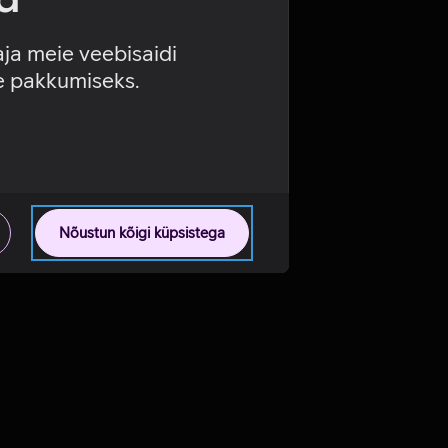
aja meie veebisaidi
se pakkumiseks.
Nõustun kõigi küpsistega