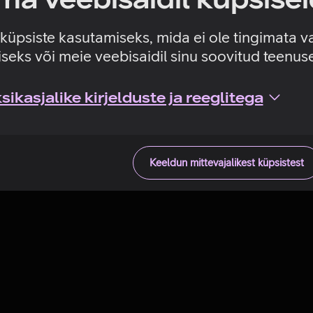
Tehniline viga
e küpsiste kasutamiseks, mida ei ole tingimata v
seks või meie veebisaidil sinu soovitud teenu
ikasjalike kirjelduste ja reeglitega
Keeldun mittevajalikest küpsistest