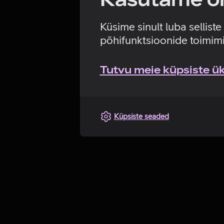
Küsime sinult luba sellist
põhifunktsioonide toimimi
Tutvu meie küpsiste üks
Küpsiste seaded