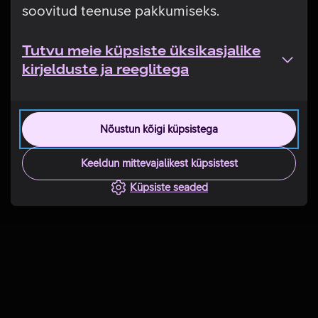
soovitud teenuse pakkumiseks.
Tutvu meie küpsiste üksikasjalike
kirjelduste ja reeglitega
Nõustun kõigi küpsistega
Keeldun mittevajalikest küpsistest
Küpsiste seaded