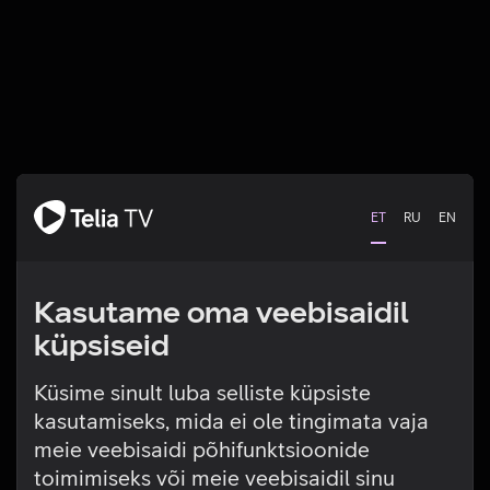
ET
RU
EN
Kasutame oma veebisaidil
küpsiseid
Küsime sinult luba selliste küpsiste
kasutamiseks, mida ei ole tingimata vaja
Tehniline viga
meie veebisaidi põhifunktsioonide
toimimiseks või meie veebisaidil sinu