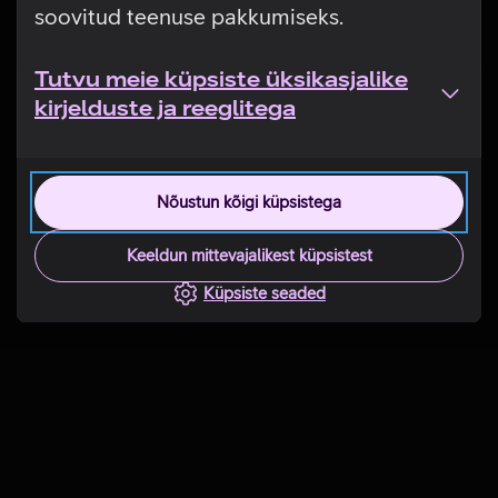
soovitud teenuse pakkumiseks.
Tutvu meie küpsiste üksikasjalike
kirjelduste ja reeglitega
Nõustun kõigi küpsistega
Keeldun mittevajalikest küpsistest
Küpsiste seaded