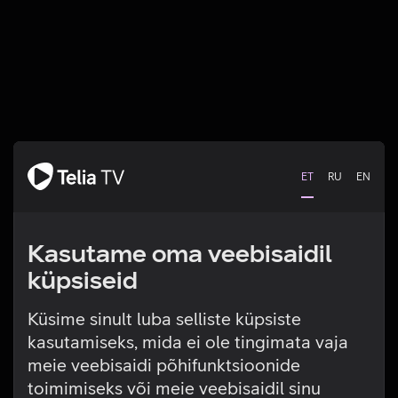
ET
RU
EN
Kasutame oma veebisaidil
küpsiseid
Küsime sinult luba selliste küpsiste
kasutamiseks, mida ei ole tingimata vaja
Tehniline viga
meie veebisaidi põhifunktsioonide
toimimiseks või meie veebisaidil sinu