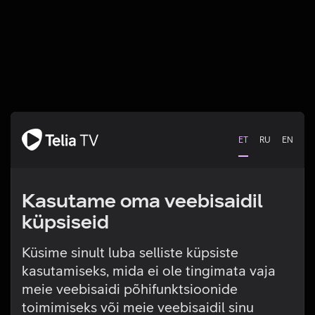
ET
RU
EN
Kasutame oma veebisaidil
küpsiseid
Küsime sinult luba selliste küpsiste
kasutamiseks, mida ei ole tingimata vaja
Tehniline viga
meie veebisaidi põhifunktsioonide
toimimiseks või meie veebisaidil sinu