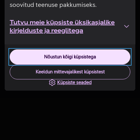
soovitud teenuse pakkumiseks.
Tutvu meie küpsiste üksikasjalike
kirjelduste ja reeglitega
Nõustun kõigi küpsistega
Keeldun mittevajalikest küpsistest
Küpsiste seaded