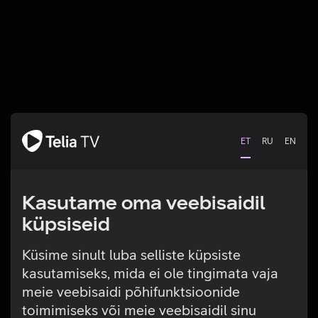
ET
RU
EN
Kasutame oma veebisaidil
küpsiseid
Küsime sinult luba selliste küpsiste
kasutamiseks, mida ei ole tingimata vaja
Tehniline viga
meie veebisaidi põhifunktsioonide
toimimiseks või meie veebisaidil sinu