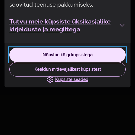
soovitud teenuse pakkumiseks.
Tutvu meie küpsiste üksikasjalike
kirjelduste ja reeglitega
Nõustun kõigi küpsistega
Keeldun mittevajalikest küpsistest
Küpsiste seaded