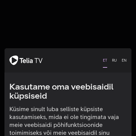
ET
RU
EN
Kasutame oma veebisaidil
küpsiseid
Küsime sinult luba selliste küpsiste
kasutamiseks, mida ei ole tingimata vaja
Tehniline viga
meie veebisaidi põhifunktsioonide
toimimiseks või meie veebisaidil sinu