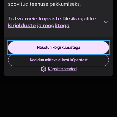
soovitud teenuse pakkumiseks.
Tutvu meie küpsiste üksikasjalike
kirjelduste ja reeglitega
Nõustun kõigi küpsistega
Keeldun mittevajalikest küpsistest
Küpsiste seaded