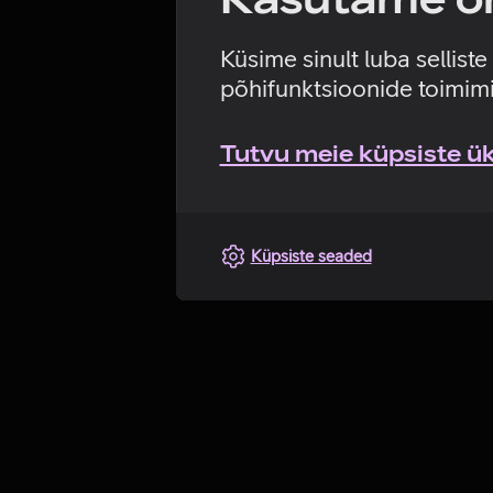
Küsime sinult luba sellist
põhifunktsioonide toimimi
Tutvu meie küpsiste üks
Küpsiste seaded