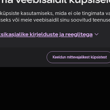
Tehniline viga
e küpsiste kasutamiseks, mida ei ole tingimata v
seks või meie veebisaidil sinu soovitud teenu
ikasjalike kirjelduste ja reeglitega
Keeldun mittevajalikest küpsistest