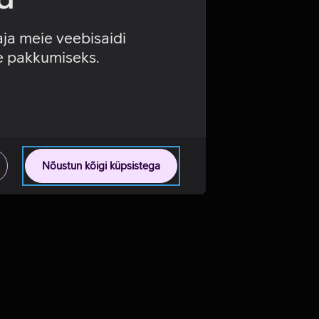
aja meie veebisaidi
se pakkumiseks.
Nõustun kõigi küpsistega