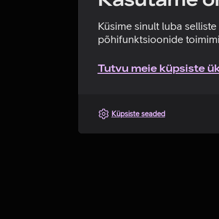
Küsime sinult luba sellist
põhifunktsioonide toimimi
Tutvu meie küpsiste üks
Küpsiste seaded