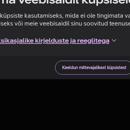
Tehniline viga
e küpsiste kasutamiseks, mida ei ole tingimata v
seks või meie veebisaidil sinu soovitud teenu
ikasjalike kirjelduste ja reeglitega
Keeldun mittevajalikest küpsistest