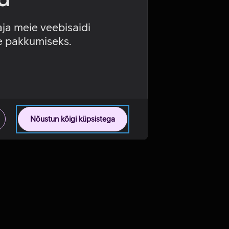
aja meie veebisaidi
se pakkumiseks.
Nõustun kõigi küpsistega