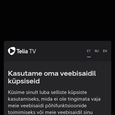
ET
RU
EN
Kasutame oma veebisaidil
küpsiseid
Küsime sinult luba selliste küpsiste
kasutamiseks, mida ei ole tingimata vaja
Tehniline viga
meie veebisaidi põhifunktsioonide
toimimiseks või meie veebisaidil sinu