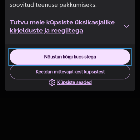
soovitud teenuse pakkumiseks.
Tutvu meie küpsiste üksikasjalike
kirjelduste ja reeglitega
Nõustun kõigi küpsistega
Keeldun mittevajalikest küpsistest
Küpsiste seaded