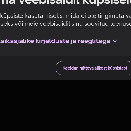
Tehniline viga
e küpsiste kasutamiseks, mida ei ole tingimata v
seks või meie veebisaidil sinu soovitud teenu
ikasjalike kirjelduste ja reeglitega
Keeldun mittevajalikest küpsistest