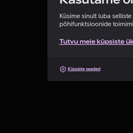
Küsime sinult luba sellist
põhifunktsioonide toimimi
Tutvu meie küpsiste üks
Küpsiste seaded