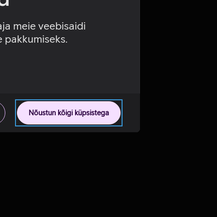
aja meie veebisaidi
se pakkumiseks.
Nõustun kõigi küpsistega