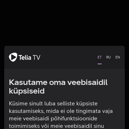
ET
RU
EN
Kasutame oma veebisaidil
küpsiseid
Küsime sinult luba selliste küpsiste
kasutamiseks, mida ei ole tingimata vaja
Tehniline viga
meie veebisaidi põhifunktsioonide
toimimiseks või meie veebisaidil sinu