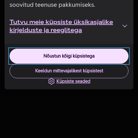
soovitud teenuse pakkumiseks.
Tutvu meie küpsiste üksikasjalike
kirjelduste ja reeglitega
Nõustun kõigi küpsistega
Keeldun mittevajalikest küpsistest
Küpsiste seaded