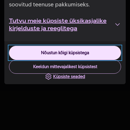
soovitud teenuse pakkumiseks.
Tutvu meie küpsiste üksikasjalike
kirjelduste ja reeglitega
Nõustun kõigi küpsistega
Keeldun mittevajalikest küpsistest
Küpsiste seaded