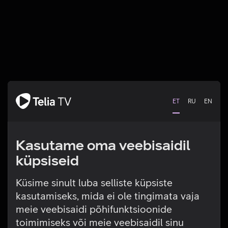
ET
RU
EN
Kasutame oma veebisaidil
küpsiseid
Küsime sinult luba selliste küpsiste
kasutamiseks, mida ei ole tingimata vaja
Tehniline viga
meie veebisaidi põhifunktsioonide
toimimiseks või meie veebisaidil sinu