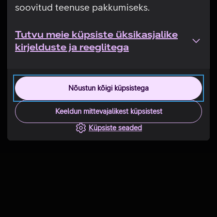
soovitud teenuse pakkumiseks.
Tutvu meie küpsiste üksikasjalike
kirjelduste ja reeglitega
Nõustun kõigi küpsistega
Keeldun mittevajalikest küpsistest
Küpsiste seaded