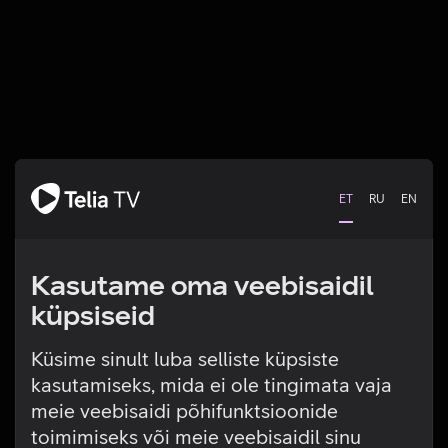
ET
RU
EN
Kasutame oma veebisaidil
küpsiseid
Küsime sinult luba selliste küpsiste
kasutamiseks, mida ei ole tingimata vaja
Tehniline viga
meie veebisaidi põhifunktsioonide
toimimiseks või meie veebisaidil sinu