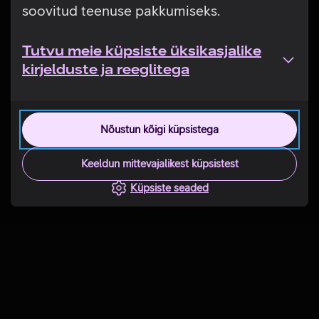
soovitud teenuse pakkumiseks.
Tutvu meie küpsiste üksikasjalike
kirjelduste ja reeglitega
Nõustun kõigi küpsistega
Keeldun mittevajalikest küpsistest
Küpsiste seaded