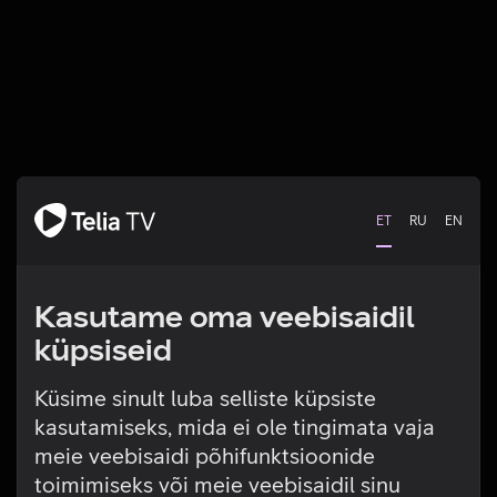
ET
RU
EN
Kasutame oma veebisaidil
küpsiseid
Küsime sinult luba selliste küpsiste
kasutamiseks, mida ei ole tingimata vaja
Tehniline viga
meie veebisaidi põhifunktsioonide
toimimiseks või meie veebisaidil sinu