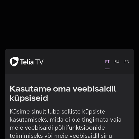
ET
RU
EN
Kasutame oma veebisaidil
küpsiseid
Küsime sinult luba selliste küpsiste
kasutamiseks, mida ei ole tingimata vaja
Tehniline viga
meie veebisaidi põhifunktsioonide
toimimiseks või meie veebisaidil sinu