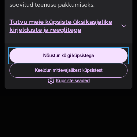
soovitud teenuse pakkumiseks.
Tutvu meie küpsiste üksikasjalike
kirjelduste ja reeglitega
Nõustun kõigi küpsistega
Keeldun mittevajalikest küpsistest
Küpsiste seaded