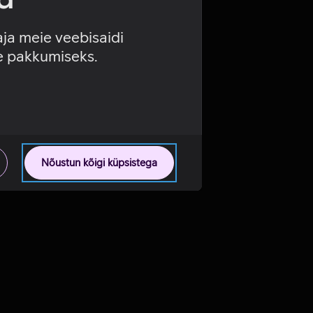
aja meie veebisaidi
se pakkumiseks.
Nõustun kõigi küpsistega