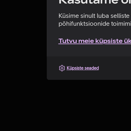
Küsime sinult luba sellist
põhifunktsioonide toimimi
Tutvu meie küpsiste üks
Küpsiste seaded