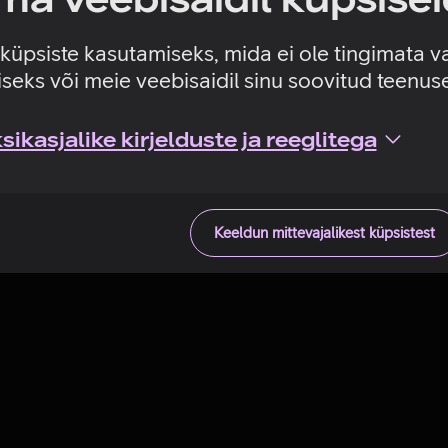
Tehniline viga
e küpsiste kasutamiseks, mida ei ole tingimata v
seks või meie veebisaidil sinu soovitud teenu
ikasjalike kirjelduste ja reeglitega
Keeldun mittevajalikest küpsistest