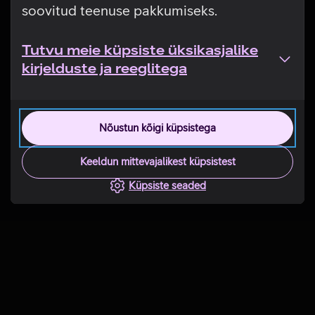
soovitud teenuse pakkumiseks.
Tutvu meie küpsiste üksikasjalike
kirjelduste ja reeglitega
Nõustun kõigi küpsistega
Keeldun mittevajalikest küpsistest
Küpsiste seaded