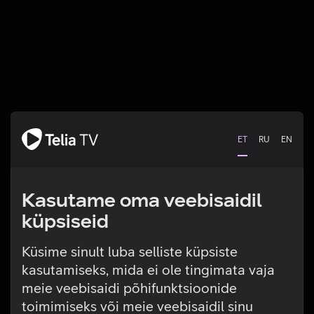
ET
RU
EN
Kasutame oma veebisaidil
küpsiseid
Küsime sinult luba selliste küpsiste
kasutamiseks, mida ei ole tingimata vaja
Tehniline viga
meie veebisaidi põhifunktsioonide
toimimiseks või meie veebisaidil sinu