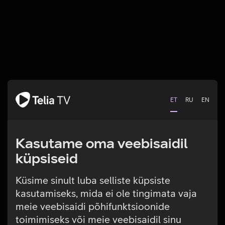
ET
RU
EN
Kasutame oma veebisaidil
küpsiseid
Küsime sinult luba selliste küpsiste
kasutamiseks, mida ei ole tingimata vaja
Tehniline viga
meie veebisaidi põhifunktsioonide
toimimiseks või meie veebisaidil sinu