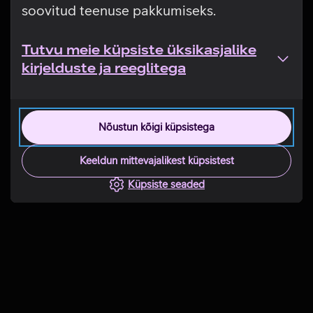
soovitud teenuse pakkumiseks.
Tutvu meie küpsiste üksikasjalike
kirjelduste ja reeglitega
Nõustun kõigi küpsistega
Keeldun mittevajalikest küpsistest
Küpsiste seaded