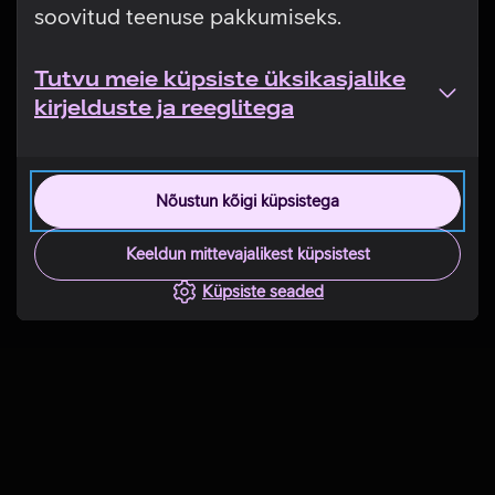
soovitud teenuse pakkumiseks.
Tutvu meie küpsiste üksikasjalike
kirjelduste ja reeglitega
Nõustun kõigi küpsistega
Keeldun mittevajalikest küpsistest
Küpsiste seaded