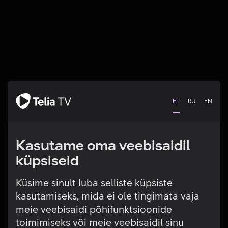
ET
RU
EN
Kasutame oma veebisaidil
küpsiseid
Küsime sinult luba selliste küpsiste
kasutamiseks, mida ei ole tingimata vaja
Tehniline viga
meie veebisaidi põhifunktsioonide
toimimiseks või meie veebisaidil sinu