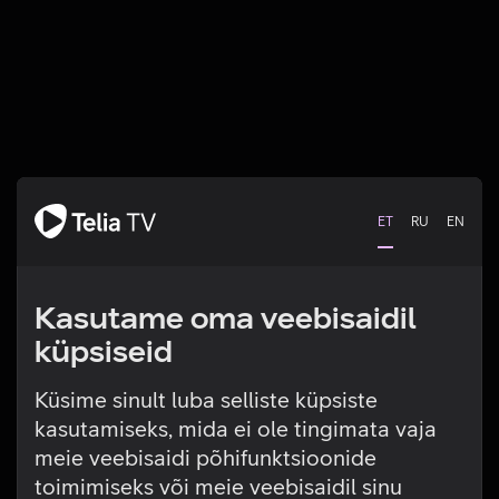
ET
RU
EN
Kasutame oma veebisaidil
küpsiseid
Küsime sinult luba selliste küpsiste
kasutamiseks, mida ei ole tingimata vaja
Tehniline viga
meie veebisaidi põhifunktsioonide
toimimiseks või meie veebisaidil sinu