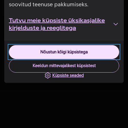
soovitud teenuse pakkumiseks.
Tutvu meie küpsiste üksikasjalike
kirjelduste ja reeglitega
Nõustun kõigi küpsistega
Keeldun mittevajalikest küpsistest
Küpsiste seaded