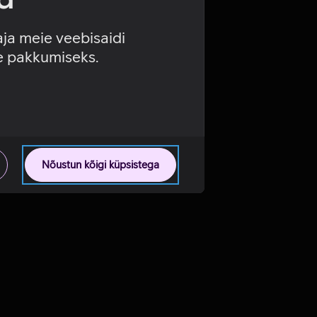
aja meie veebisaidi
se pakkumiseks.
Nõustun kõigi küpsistega