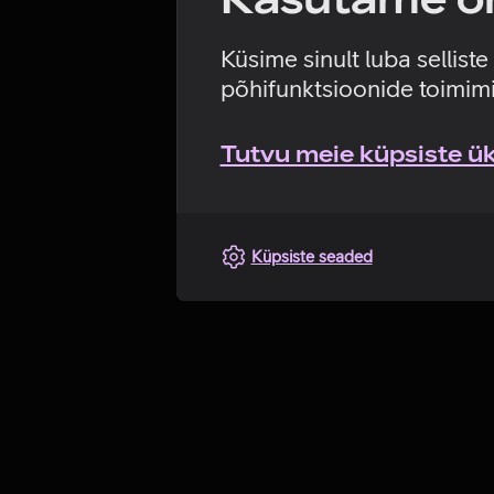
Küsime sinult luba sellist
põhifunktsioonide toimimi
Tutvu meie küpsiste üks
Küpsiste seaded