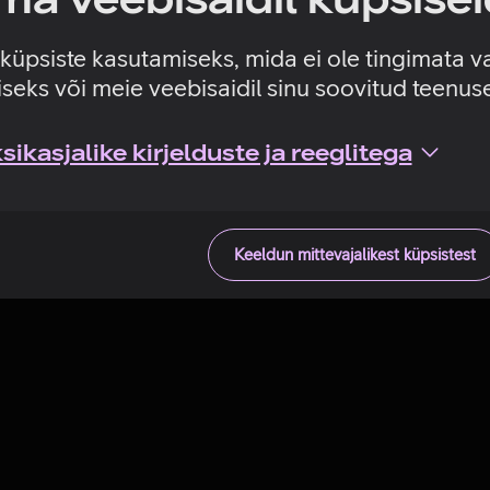
Tehniline viga
e küpsiste kasutamiseks, mida ei ole tingimata v
seks või meie veebisaidil sinu soovitud teenu
ikasjalike kirjelduste ja reeglitega
Keeldun mittevajalikest küpsistest