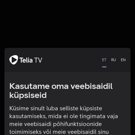
ET
RU
EN
Kasutame oma veebisaidil
küpsiseid
Küsime sinult luba selliste küpsiste
kasutamiseks, mida ei ole tingimata vaja
Tehniline viga
meie veebisaidi põhifunktsioonide
toimimiseks või meie veebisaidil sinu