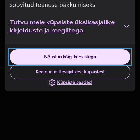
soovitud teenuse pakkumiseks.
Tutvu meie küpsiste üksikasjalike
kirjelduste ja reeglitega
Nõustun kõigi küpsistega
Keeldun mittevajalikest küpsistest
Küpsiste seaded