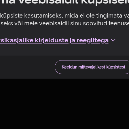
Tehniline viga
e küpsiste kasutamiseks, mida ei ole tingimata v
seks või meie veebisaidil sinu soovitud teenu
ikasjalike kirjelduste ja reeglitega
Keeldun mittevajalikest küpsistest