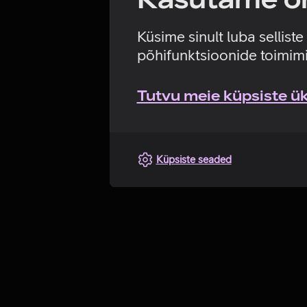
Küsime sinult luba sellist
põhifunktsioonide toimimi
Tutvu meie küpsiste üks
Küpsiste seaded