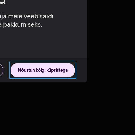
aja meie veebisaidi
se pakkumiseks.
Nõustun kõigi küpsistega