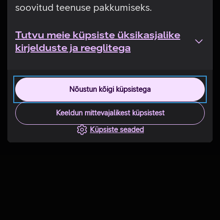
soovitud teenuse pakkumiseks.
Tutvu meie küpsiste üksikasjalike
kirjelduste ja reeglitega
Nõustun kõigi küpsistega
Keeldun mittevajalikest küpsistest
Küpsiste seaded