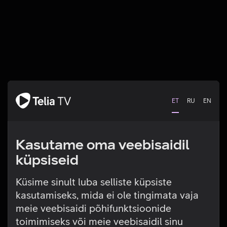
ET
RU
EN
Kasutame oma veebisaidil
küpsiseid
Küsime sinult luba selliste küpsiste
kasutamiseks, mida ei ole tingimata vaja
Tehniline viga
meie veebisaidi põhifunktsioonide
toimimiseks või meie veebisaidil sinu