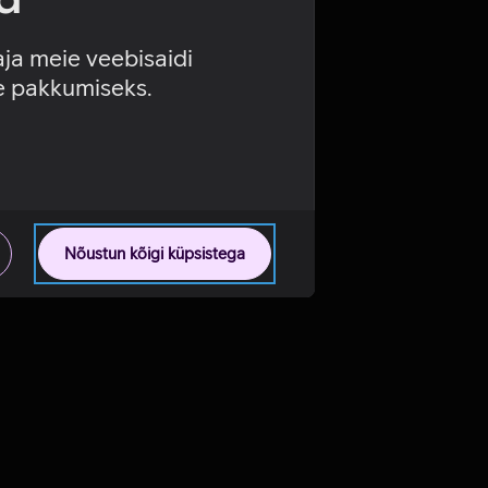
aja meie veebisaidi
se pakkumiseks.
Nõustun kõigi küpsistega