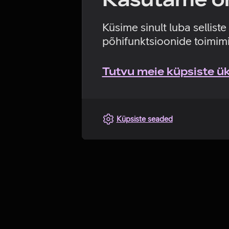
Küsime sinult luba sellist
põhifunktsioonide toimimi
Tutvu meie küpsiste üks
Küpsiste seaded