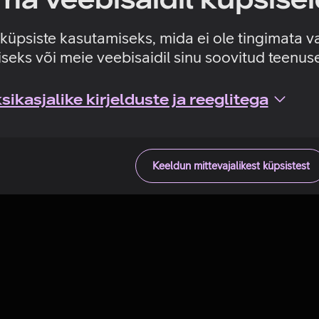
Tehniline viga
e küpsiste kasutamiseks, mida ei ole tingimata v
seks või meie veebisaidil sinu soovitud teenu
ikasjalike kirjelduste ja reeglitega
Keeldun mittevajalikest küpsistest