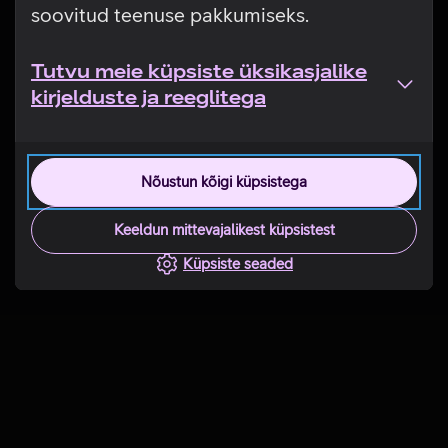
soovitud teenuse pakkumiseks.
Tutvu meie küpsiste üksikasjalike
kirjelduste ja reeglitega
Nõustun kõigi küpsistega
Keeldun mittevajalikest küpsistest
Küpsiste seaded