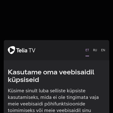
ET
RU
EN
Kasutame oma veebisaidil
küpsiseid
Küsime sinult luba selliste küpsiste
kasutamiseks, mida ei ole tingimata vaja
Tehniline viga
meie veebisaidi põhifunktsioonide
toimimiseks või meie veebisaidil sinu