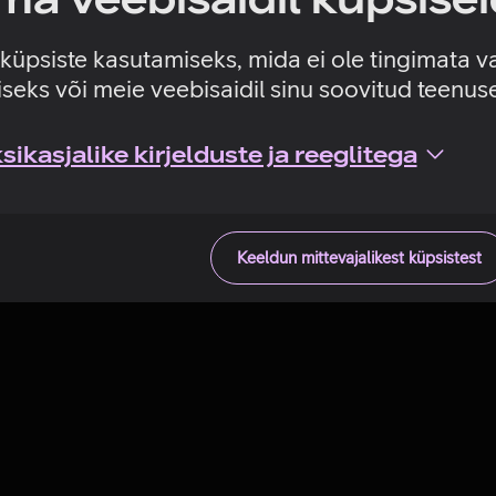
Tehniline viga
e küpsiste kasutamiseks, mida ei ole tingimata v
seks või meie veebisaidil sinu soovitud teenu
ikasjalike kirjelduste ja reeglitega
Keeldun mittevajalikest küpsistest