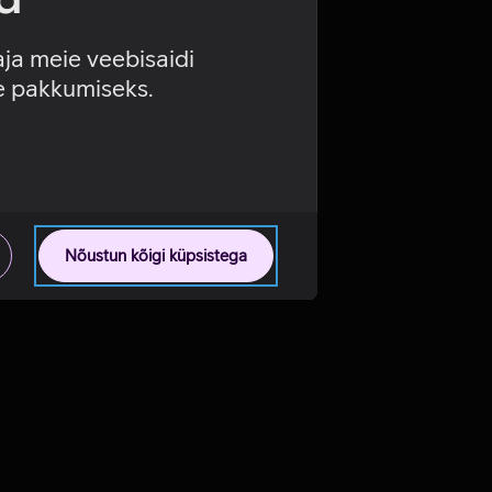
aja meie veebisaidi
se pakkumiseks.
Nõustun kõigi küpsistega