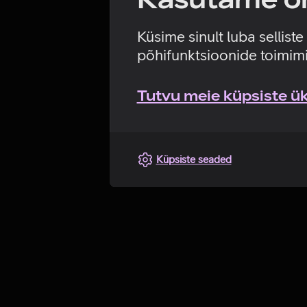
Küsime sinult luba sellist
põhifunktsioonide toimimi
Tutvu meie küpsiste üks
Küpsiste seaded