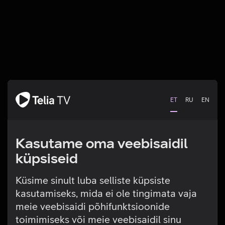
ET
RU
EN
Kasutame oma veebisaidil
küpsiseid
Küsime sinult luba selliste küpsiste
kasutamiseks, mida ei ole tingimata vaja
Tehniline viga
meie veebisaidi põhifunktsioonide
toimimiseks või meie veebisaidil sinu