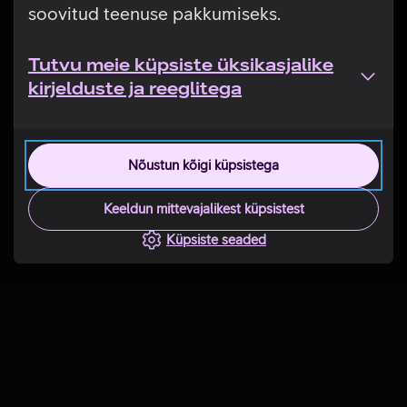
soovitud teenuse pakkumiseks.
Tutvu meie küpsiste üksikasjalike
kirjelduste ja reeglitega
Nõustun kõigi küpsistega
Keeldun mittevajalikest küpsistest
Küpsiste seaded