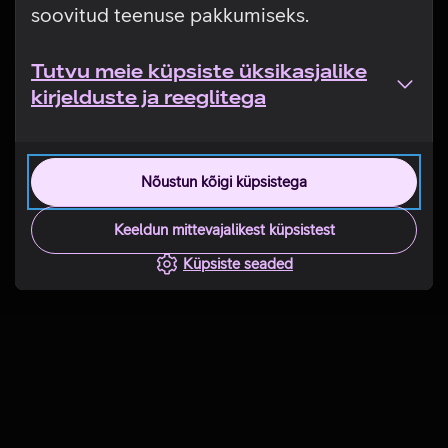
soovitud teenuse pakkumiseks.
Tutvu meie küpsiste üksikasjalike
kirjelduste ja reeglitega
Nõustun kõigi küpsistega
Keeldun mittevajalikest küpsistest
Küpsiste seaded