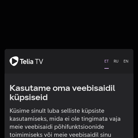
ET
RU
EN
Kasutame oma veebisaidil
küpsiseid
Küsime sinult luba selliste küpsiste
kasutamiseks, mida ei ole tingimata vaja
Tehniline viga
meie veebisaidi põhifunktsioonide
toimimiseks või meie veebisaidil sinu