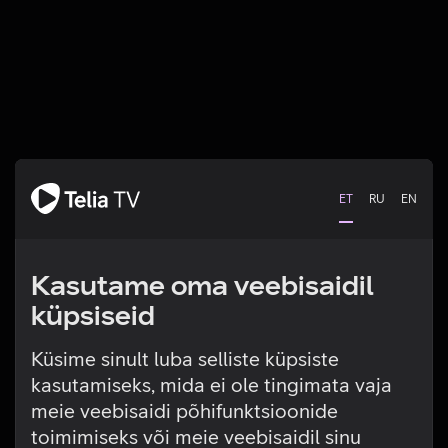
ET
RU
EN
Kasutame oma veebisaidil
küpsiseid
Küsime sinult luba selliste küpsiste
kasutamiseks, mida ei ole tingimata vaja
Tehniline viga
meie veebisaidi põhifunktsioonide
toimimiseks või meie veebisaidil sinu