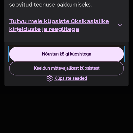
soovitud teenuse pakkumiseks.
Tutvu meie küpsiste üksikasjalike
kirjelduste ja reeglitega
Nõustun kõigi küpsistega
Keeldun mittevajalikest küpsistest
Küpsiste seaded