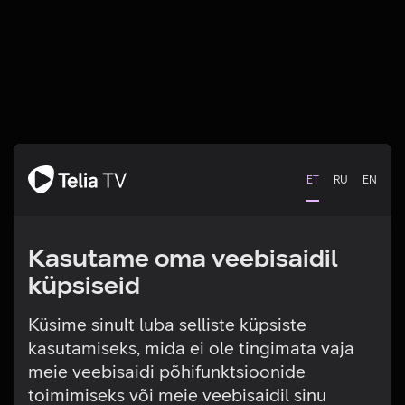
ET
RU
EN
Kasutame oma veebisaidil
küpsiseid
Telia TV laadimine
Küsime sinult luba selliste küpsiste
kasutamiseks, mida ei ole tingimata vaja
ebaõnnestus. Palun proovi
meie veebisaidi põhifunktsioonide
hiljem uuesti
toimimiseks või meie veebisaidil sinu