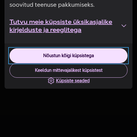
soovitud teenuse pakkumiseks.
Tutvu meie küpsiste üksikasjalike
kirjelduste ja reeglitega
Nõustun kõigi küpsistega
Keeldun mittevajalikest küpsistest
Küpsiste seaded