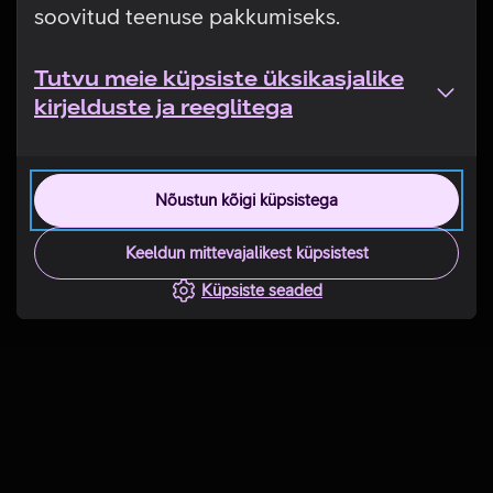
soovitud teenuse pakkumiseks.
Tutvu meie küpsiste üksikasjalike
kirjelduste ja reeglitega
Nõustun kõigi küpsistega
Keeldun mittevajalikest küpsistest
Küpsiste seaded