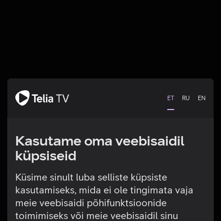
ET
RU
EN
Kasutame oma veebisaidil
küpsiseid
Küsime sinult luba selliste küpsiste
kasutamiseks, mida ei ole tingimata vaja
Tehniline viga
meie veebisaidi põhifunktsioonide
toimimiseks või meie veebisaidil sinu