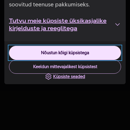
soovitud teenuse pakkumiseks.
Tutvu meie küpsiste üksikasjalike
kirjelduste ja reeglitega
Nõustun kõigi küpsistega
Keeldun mittevajalikest küpsistest
Küpsiste seaded