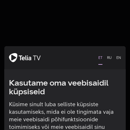
ET
RU
EN
Kasutame oma veebisaidil
küpsiseid
Küsime sinult luba selliste küpsiste
kasutamiseks, mida ei ole tingimata vaja
Tehniline viga
meie veebisaidi põhifunktsioonide
toimimiseks või meie veebisaidil sinu