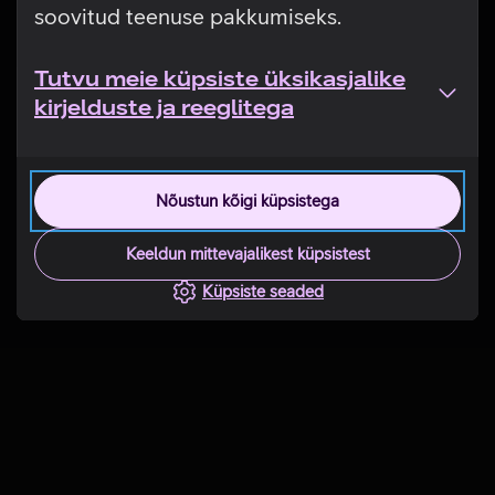
soovitud teenuse pakkumiseks.
Tutvu meie küpsiste üksikasjalike
kirjelduste ja reeglitega
Nõustun kõigi küpsistega
Keeldun mittevajalikest küpsistest
Küpsiste seaded