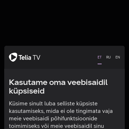
ET
RU
EN
Kasutame oma veebisaidil
küpsiseid
Küsime sinult luba selliste küpsiste
kasutamiseks, mida ei ole tingimata vaja
Tehniline viga
meie veebisaidi põhifunktsioonide
toimimiseks või meie veebisaidil sinu