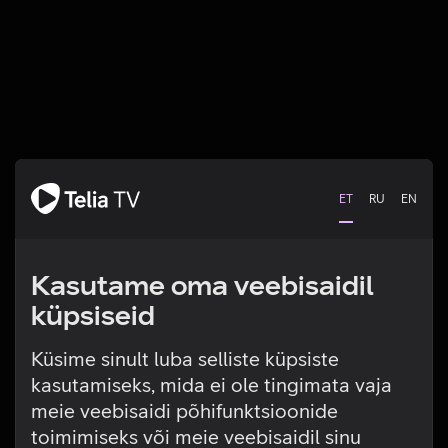
ET
RU
EN
Kasutame oma veebisaidil
küpsiseid
Küsime sinult luba selliste küpsiste
kasutamiseks, mida ei ole tingimata vaja
Tehniline viga
meie veebisaidi põhifunktsioonide
toimimiseks või meie veebisaidil sinu