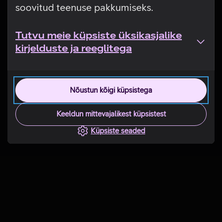
soovitud teenuse pakkumiseks.
Tutvu meie küpsiste üksikasjalike
kirjelduste ja reeglitega
Nõustun kõigi küpsistega
Keeldun mittevajalikest küpsistest
Küpsiste seaded