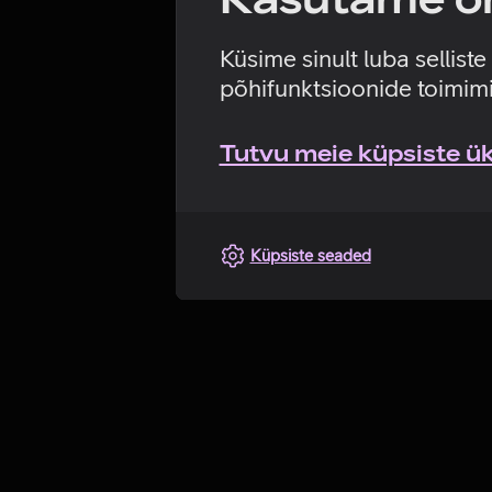
Küsime sinult luba sellist
põhifunktsioonide toimimi
Tutvu meie küpsiste üks
Küpsiste seaded