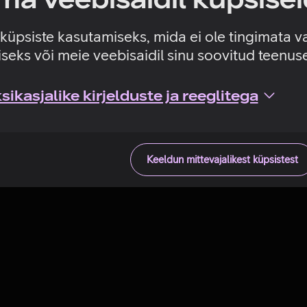
Tehniline viga
e küpsiste kasutamiseks, mida ei ole tingimata v
seks või meie veebisaidil sinu soovitud teenu
ikasjalike kirjelduste ja reeglitega
Keeldun mittevajalikest küpsistest