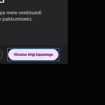
aja meie veebisaidi
se pakkumiseks.
Nõustun kõigi küpsistega