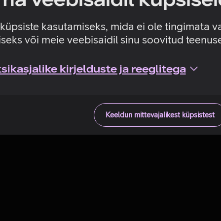
Tehniline viga
e küpsiste kasutamiseks, mida ei ole tingimata v
seks või meie veebisaidil sinu soovitud teenu
ikasjalike kirjelduste ja reeglitega
Keeldun mittevajalikest küpsistest