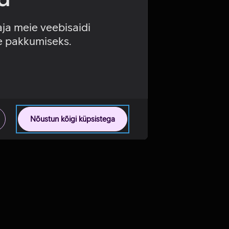
aja meie veebisaidi
se pakkumiseks.
Nõustun kõigi küpsistega