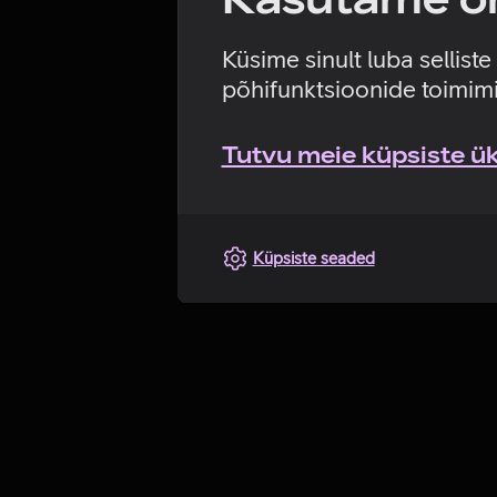
Küsime sinult luba sellist
põhifunktsioonide toimimi
Tutvu meie küpsiste üks
Küpsiste seaded