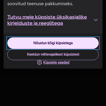
soovitud teenuse pakkumiseks.
Tutvu meie küpsiste üksikasjalike
kirjelduste ja reeglitega
Nõustun kõigi küpsistega
Keeldun mittevajalikest küpsistest
Küpsiste seaded