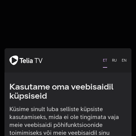
ET
RU
EN
Kasutame oma veebisaidil
küpsiseid
Küsime sinult luba selliste küpsiste
kasutamiseks, mida ei ole tingimata vaja
Tehniline viga
meie veebisaidi põhifunktsioonide
toimimiseks või meie veebisaidil sinu