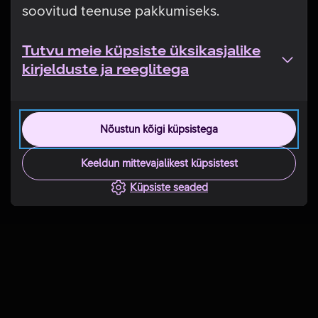
soovitud teenuse pakkumiseks.
Tutvu meie küpsiste üksikasjalike
kirjelduste ja reeglitega
Nõustun kõigi küpsistega
Keeldun mittevajalikest küpsistest
Küpsiste seaded