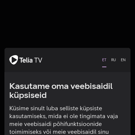
ET
RU
EN
Kasutame oma veebisaidil
küpsiseid
Küsime sinult luba selliste küpsiste
kasutamiseks, mida ei ole tingimata vaja
Tehniline viga
meie veebisaidi põhifunktsioonide
toimimiseks või meie veebisaidil sinu