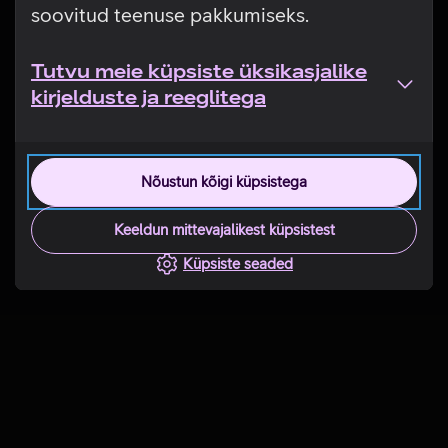
soovitud teenuse pakkumiseks.
Tutvu meie küpsiste üksikasjalike
kirjelduste ja reeglitega
Nõustun kõigi küpsistega
Keeldun mittevajalikest küpsistest
Küpsiste seaded