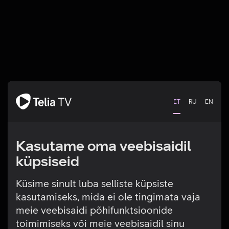
ET
RU
EN
Kasutame oma veebisaidil
küpsiseid
Küsime sinult luba selliste küpsiste
kasutamiseks, mida ei ole tingimata vaja
Tehniline viga
meie veebisaidi põhifunktsioonide
toimimiseks või meie veebisaidil sinu