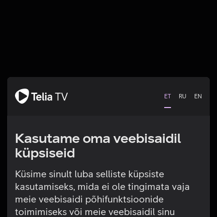
ET
RU
EN
Kasutame oma veebisaidil
küpsiseid
Küsime sinult luba selliste küpsiste
kasutamiseks, mida ei ole tingimata vaja
Tehniline viga
meie veebisaidi põhifunktsioonide
toimimiseks või meie veebisaidil sinu