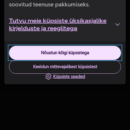
soovitud teenuse pakkumiseks.
Tutvu meie küpsiste üksikasjalike
kirjelduste ja reeglitega
Nõustun kõigi küpsistega
Keeldun mittevajalikest küpsistest
Küpsiste seaded