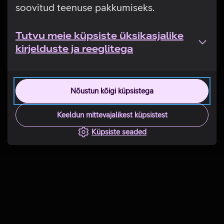
soovitud teenuse pakkumiseks.
Tutvu meie küpsiste üksikasjalike
kirjelduste ja reeglitega
Nõustun kõigi küpsistega
Keeldun mittevajalikest küpsistest
Küpsiste seaded