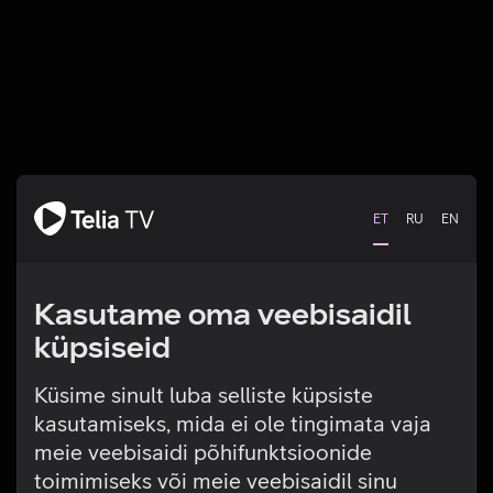
ET
RU
EN
Kasutame oma veebisaidil
küpsiseid
Küsime sinult luba selliste küpsiste
kasutamiseks, mida ei ole tingimata vaja
Tehniline viga
meie veebisaidi põhifunktsioonide
toimimiseks või meie veebisaidil sinu