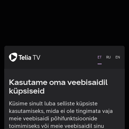
ET
RU
EN
Kasutame oma veebisaidil
küpsiseid
Küsime sinult luba selliste küpsiste
kasutamiseks, mida ei ole tingimata vaja
Tehniline viga
meie veebisaidi põhifunktsioonide
toimimiseks või meie veebisaidil sinu