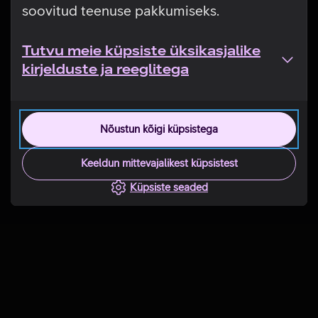
soovitud teenuse pakkumiseks.
Tutvu meie küpsiste üksikasjalike
kirjelduste ja reeglitega
Nõustun kõigi küpsistega
Keeldun mittevajalikest küpsistest
Küpsiste seaded