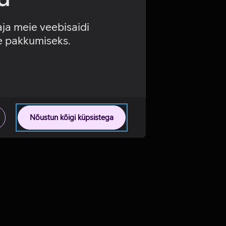
aja meie veebisaidi
se pakkumiseks.
Nõustun kõigi küpsistega