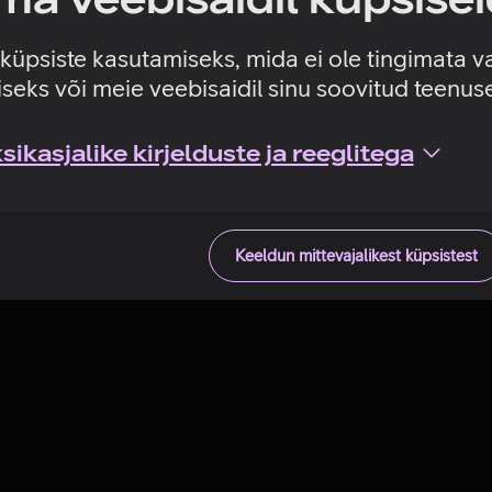
Tehniline viga
e küpsiste kasutamiseks, mida ei ole tingimata v
seks või meie veebisaidil sinu soovitud teenu
ikasjalike kirjelduste ja reeglitega
Keeldun mittevajalikest küpsistest