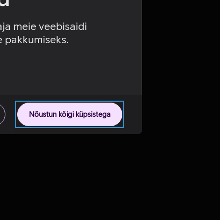
aja meie veebisaidi
se pakkumiseks.
Nõustun kõigi küpsistega