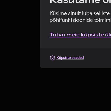
Küsime sinult luba sellist
põhifunktsioonide toimimi
Tutvu meie küpsiste üks
Küpsiste seaded