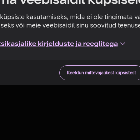
Tehniline viga
e küpsiste kasutamiseks, mida ei ole tingimata v
seks või meie veebisaidil sinu soovitud teenu
ikasjalike kirjelduste ja reeglitega
Keeldun mittevajalikest küpsistest