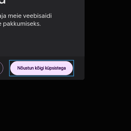
aja meie veebisaidi
se pakkumiseks.
Nõustun kõigi küpsistega