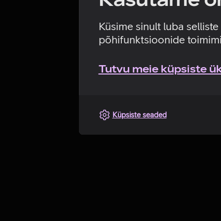
Küsime sinult luba sellist
põhifunktsioonide toimimi
Tutvu meie küpsiste üks
Küpsiste seaded