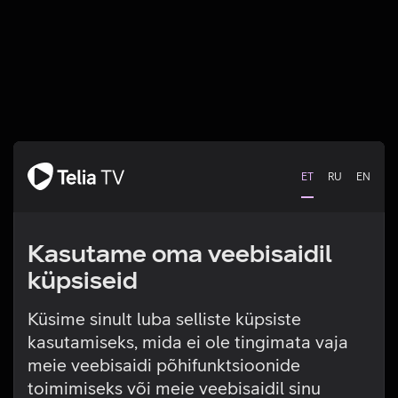
ET
RU
EN
Kasutame oma veebisaidil
küpsiseid
Küsime sinult luba selliste küpsiste
kasutamiseks, mida ei ole tingimata vaja
Tehniline viga
meie veebisaidi põhifunktsioonide
toimimiseks või meie veebisaidil sinu