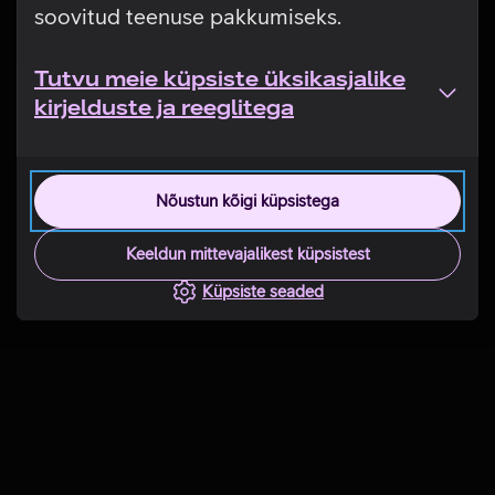
soovitud teenuse pakkumiseks.
Tutvu meie küpsiste üksikasjalike
kirjelduste ja reeglitega
Nõustun kõigi küpsistega
Keeldun mittevajalikest küpsistest
Küpsiste seaded