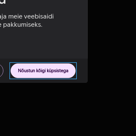
aja meie veebisaidi
se pakkumiseks.
Nõustun kõigi küpsistega