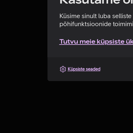
Küsime sinult luba sellist
põhifunktsioonide toimimi
Tutvu meie küpsiste üks
Küpsiste seaded