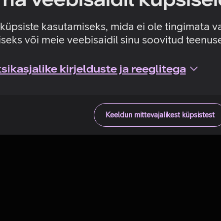
Tehniline viga
e küpsiste kasutamiseks, mida ei ole tingimata v
seks või meie veebisaidil sinu soovitud teenu
ikasjalike kirjelduste ja reeglitega
Keeldun mittevajalikest küpsistest